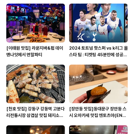
위치, 주차, 맛 내돈내산 리뷰
기 팁 포함
[이태원 맛집] 라운지바&펍 데이
2024 토트넘 핫스퍼 vs k리그 올
앤나잇에서 연말파티
스타 팀 : 티켓팅 45분만에 성공
후기, 좌석 가격, 배치도, 선수 명
단, 유니폼 구매 정보
[천호 맛집] 강동구 강동역 고분다
[장안동 맛집]동대문구 장안동 스
리전통시장 삼겹살 맛집 돼지소개
시 오마카세 맛집 엔토츠야(ENT
소 - 위치, 가격, 맛 리뷰 내돈내산
OTSUYA) - 가격, 스시 종류, 위
치, 주차, 맛 리뷰 내돈내산