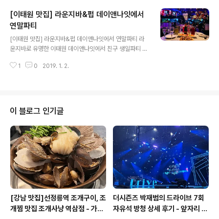
다급한 마음으로 일단 출발했다. 도착한 시간은 오후2시
[이태원 맛집] 라운지바&펍 데이앤나잇에서
쯤... 이미 앞에 2팀이 대기하고 있었고 내 뒤에도 몇팀이
줄줄이 오고 있었다. 테이블은 사진에 보이는 자리는 6테
연말파티
글 내용
이블정도 있고 오른쪽에도 단체석을 위한 자리도 있었는데
[이태원 맛집] 라운지바&펍 데이앤나잇에서 연말파티 라
단체가 아니어도 모르는 사람들이랑 같이 앉아서 먹어도
운지바로 유명한 이태원 데이앤나잇에서 친구 생일파티 겸
된다. 그냥 먼저 앉는 사람이 임자 메뉴는 해삼멍게소라 모
연말파티를 했다. 이태원2번출구 해밀턴호텔 별관에 위치
듬 한접시에 2만원, 해물라면 5천원 해산물 모듬을 주문하
1
0
2019. 1. 2.
해 있다. 연말이니 예약은 미리 해놓는 센스! 테이블예약은
면 그자리에서 직접 준비해주신다. 나는 ..
3만원 세트, 5만원 세트 2개가 가능한 것 같았다. 3만원
세트 - 샴페인X, 저녁 식사, 저녁8시 전까지 가능 5만원 세
트 - 샴페인O, 바틀세트 추가 해야함(2병짜리), 시간제한
있음(3시간 or 4시간...? 기억이 잘 안난다) 일단 계단을 올
이 블로그 인기글
라가면 왼쪽이 데이앤나잇 오른쪽은 또 다른 라운지바 크
리스마스 분위기로 잘 꾸며놓았다. 들어가자마자 번쩍번쩍
하고 이건 정말 사진 찍어야만 하는 장소다!! 그리고 놀라운
건 모든 테이블이 다 여자였다...ㅋㅋㅋ 우리처럼 다들 친구
들이랑 사진찍고..
[강남 맛집]선정릉역 조개구이, 조
더시즌즈 박재범의 드라이브 7회
개찜 맛집 조개사냥 역삼점 - 가격,
자유석 방청 상세 후기 - 앞자리 맡