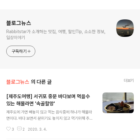
로그 정보
블로그뉴스
Rabbitstar가 소개하는 맛집, 여행, 할인TIp, 소소한 정보,
일상이야기
구독하기
더보기
블로그뉴스
의 다른 글
[제주도여행] 서귀포 중문 바다보며 먹을수
있는 해물라면 '속골할망'
글 내용
제주도에 가면 빼놓지 않고 먹는 음식중에 하나가 해물라
면이다. 바다 보면서 분위기도 놓치지 않고 먹기위해 추천
받은 속골할망. 방문하기 전에 여러 리뷰를 봤는데 늦게가
3
2
2020. 3. 4.
면 재료 소진으로 라면을 못먹는다는 글을 보고 인터넷에
서 번호를 찾고 전화를 해봐도 소용 없음. 전화 안받으심.