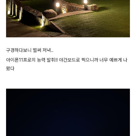
구경하다보니 벌써 저녁..
아이폰11프로의 능력 발휘!! 야간모드로 찍으니까 너무 예쁘게 나
왔다