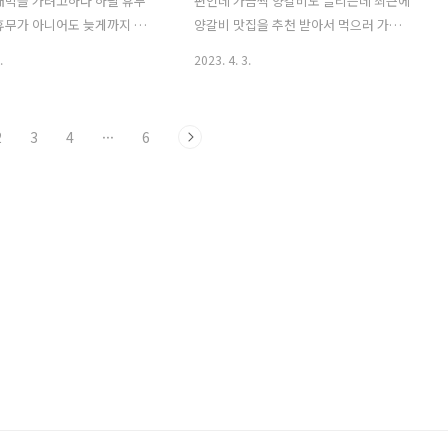
대박을 가려고하다 하필 휴무
편인데 가끔씩 양갈비도 끌리는데 최근에
것 같다. 소수 인원도 예약이 되
다. 보통 다른 식당은 160g에 1인분인 것
휴무가 아니어도 늦게까지 하
양갈비 맛집을 추천 받아서 먹으러 가게
겠지만 단체 예약은 ..
같은..
서 강남쪽을 찾아보다가 발견하
됬다. 위치는 지하철 5호선 둔촌동역 3번
.
2023. 4. 3.
사냥 역삼점. 별점이 너무 높아
출구로 나와서 하나은행과 태평양약국 사
됬다. 조개사냥은 서울에 논현
이로 들어와 파크플라자 아파트 뒷편에
2곳에 있고 두 곳 다 늦게까지
위치해있다. 영업시간은 15:00 -
2
3
4
···
6
 역삼점으로! 뭔가 주차도 편
23:00(라스트오더 22:00), 일요일 휴무.
 평점이 더 높았기 때문이다. 지
주차는 가게 바로 앞이나, 골목에 댈 수 있
호선 선정릉역 4번출구에서 도
는데 도착해서 사장님께 물어보면 어디에
정도 거리에 있고, 나는 차를 가
대라고 직접 알려주신다. 문닫을까봐 못
 사장님한테 물어보니까 가게
먹기전에 차 가지고 9시에 갔는데 다행히
로에 주차해도 밤이라 안찍힌
먹을 수 있었다. 도착하자마자 손님8명이
거기에 주차했다. 밤 늦게 갈 땐
우르르 나왔는데 나오면서 60만원 나왔다
꽤 있을 것 같은데 사람 많을
고 하던데.. 다 먹고 보니 그 이유는 충분
기 전에 확인해 보는 게 좋을
히 알 것 같았다. 양갈비 메뉴는 한가지 밖
시간 : 매일 18:00~06:00
에 없다. 맥반석 양갈비 1인분 25,000원
 ..
주류 반입도 가능했..