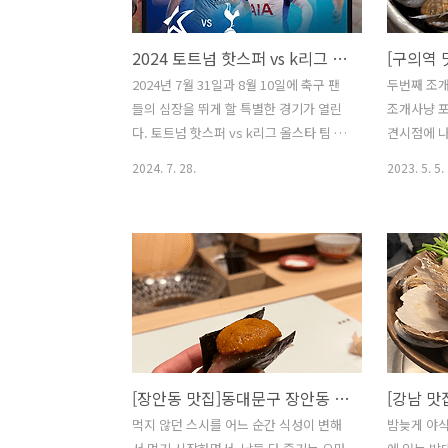
2024 토트넘 핫스퍼 vs k리그 올스타 팀 : 티켓팅 45분만에 성공 후기, 좌석 가격, 배치도, 선수 명단, 유니폼 구매 정보
2024년 7월 31일과 8월 10일에 축구 팬
두번째 조개
들의 심장을 뛰게 할 특별한 경기가 열린
조개사냥 
다. 토트넘 핫스퍼 vs k리그 올스타 팀 토
견시점에 나
트넘 핫스퍼 vs 뮌헨 팀 작년에도 도전했
대박 조개찜
2024. 7. 28.
2023. 5. 5.
지만, 해외리그 경기 선택으로 눈치싸움
방문인데 처
에 실패해 성공하지 못했다. 올해는 욕심
이라는 사실
을 버리고 그나마 경쟁률이 비교적 덜 치
게 먹어서 
열할것 같은 k리그 경기로 선택해서 한번
광진구에 있
에 성공하고야 말았다!! 먼저, 티켓팅 성
로 5분정도
공 후기? 소감? 에 대해 말해보자면 1. 네
16:00~2
이버시계로 시간을 확인하고 티켓 오픈
공간이 따로
시간에 맞춰서 접속하자. 남들보다 빨리
거리에 2대
해보겠다고 티켓 오픈 전에 들어가서 시
되는 저녁이
[장안동 맛집]동대문구 장안동 스시 오마카세 맛집 엔토츠야(ENTOTSUYA) - 가격, 스시 종류, 위치, 주차, 맛 리뷰 내돈내산
도하다간 들어가도 접속되지도 않고, 재
이 있을까
접속하느라 대기만 늘어날뿐.. 차라리 조
제외하고 2
먹지 않던 스시를 어느 순간 식성이 변해
밤늦게 야
금 늦게 들어가더라도 티켓 구매가 오픈
들어갈 수 