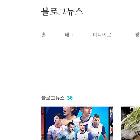
본문 바로가기
블로그뉴스
홈
태그
미디어로그
방
블로그뉴스
36