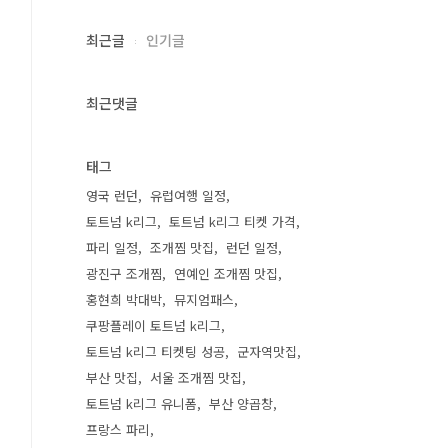
최근글
인기글
최근댓글
태그
영국 런던
유럽여행 일정
토트넘 k리그
토트넘 k리그 티켓 가격
파리 일정
조개찜 맛집
런던 일정
광진구 조개찜
연예인 조개찜 맛집
홍현희 박대박
뮤지엄패스
쿠팡플레이 토트넘 k리그
토트넘 k리그 티켓팅 성공
군자역맛집
부산 맛집
서울 조개찜 맛집
토트넘 k리그 유니폼
부산 양곱창
프랑스 파리