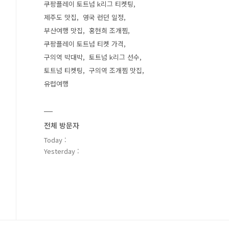
쿠팡플레이 토트넘 k리그 티켓팅
제주도 맛집
영국 런던 일정
부산여행 맛집
홍현희 조개찜
쿠팡플레이 토트넘 티켓 가격
구의역 박대박
토트넘 k리그 선수
토트넘 티켓팅
구의역 조개찜 맛집
유럽여행
전체 방문자
Today :
Yesterday :