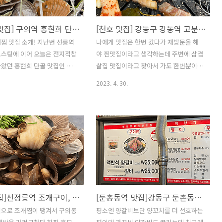
[구의역 맛집] 구의역 홍현희 단골 조개찜 맛집 박대박조개찜회 광진점 - 가격, 위치, 주차, 맛 리뷰 내돈내산
[천호 맛집] 강동구 강동역 고분다리전통시장 삼겹살 맛집 돼지소개소 - 위치, 가격, 맛 리뷰 내돈내산
찜 맛집 소개! 지난번 선릉역
나에게 맛집은 한번 갔다가 재방문을 해
포스팅에 이어 오늘은 전지적참
야 찐맛집이라고 생각하는데 주변에 삼겹
왔던 홍현희 단골 맛집인 박
살집 맛집이라고 찾아서 가도 한번뿐이지
이다. 사실 난 이번이 두번째
재방문해본 곳은 없었다. 근데 드디어 찾
2023. 4. 30.
음 갔을 때 홍현희 단골 맛집
았다!! 이번에 소개할 맛집은 돼지소개소
을 모르고 갔다가 너무 맛있
위치는 서울 강동구 구천면로34길 42, 강
다시 재방문한 곳이다. 위치는
동역 1번출구에서 나와서 도보15분 거리
는 구의역 2번출구에서 도보
이다 월~일 15:00 ~ 23:00 (매달 2,4번째
 되는 거리에 있다. 월-토
화요일 정기 휴무) 천호119안전센터를 찾
4:00 (매주 일요일 휴무)주차는
아서 고분다리전통시장쪽으로 쭉 직진해
 있는 건 아니지만 가게 앞 길
서 오다보면 돼지소개소가 보인다. 가게
정도 댈 수 있다. 연휴가 시작
내부는 넓진 않고 한 5~6 테이블 정도 있
고, 피크타임에 가서 웨이팅
었던 것 같다. 늦은 시간에 방문해서 한 테
[강남 맛집]선정릉역 조개구이, 조개찜 맛집 조개사냥 역삼점 - 가격, 위치, 주차, 맛 내돈내산 리뷰
[둔총동역 맛집]강동구 둔촌동역 맥반석 숯불 양갈비 맛집 미양가 - 가격, 위치, 주차, 맛평가 내돈내산
 걱정했는데 다행히 예약석을
이블만 있었고, 날이 좋아서 문을 다 열어
~3테이블이 남아있어서 바로
놓은 덕에 노포 느낌도 났다. 고기 종류는
식으로 조개찜이 땡겨서 구의동
평소엔 양갈비보단 양꼬치를 더 선호하는
있었다. 테이블은 한 10테이블
다양했다. 생삼겹살 1인분에 15,000원이