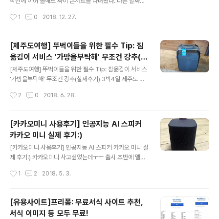
리스마스 분위기로 잘 꾸며놓았다. 들어가자마자 번쩍번쩍
작년에 이어 올해도 싸이 콘서트를 다녀왔다. 다른 날짜는
하고 이건 정말 사진 찍어야만 하는 장소다!! 그리고 놀라운
티켓팅하기 힘들었고, 23일이 그나마 수월했다. 장소는 올
작성시간
1
0
2018. 12. 27.
건 모든 테이블이 다 여자였다...ㅋㅋㅋ 우리처럼 다들 친구
림픽체조경기장 좌석은 지정석R석 34구역 2층 9열이었
들이랑 사진찍고..
다. 시야는 중앙이고 2층이어도 잘 보였다. 잠실 종합경기
장보다 낮은 느낌.. 11시 42분에 시작해서 새벽5시가 다되
[제주도여행] 뚜벅이들을 위한 필수 Tip: 짐
서 끝이 났고 첫차를 타고 집으로 돌아갔다.. 내 체력이 받
옮김이 서비스 '가방을부탁해' 무조건 강추(실
쳐주는 날까지 나는 싸이 콘서트를 갈 것이다. 이날 게스트
글 내용
제후기)
는 비,쌈디&로꼬&그레이&우원재, 헤이즈 였다. 싸이콘서
[제주도여행] 뚜벅이들을 위한 필수 Tip: 짐옮김이 서비스
트를 갈때 알고 가면 더 즐길 수 있는 준비물&꿀팁! 1. 외투
'가방을부탁해' 무조건 강추(실제후기) 3박4일 제주도 여
담을 봉투를 챙겨간다.(예를 들면, 김장봉투같은 파란 큰 봉
행을 계획 중 캐리어가 제일 큰 고민이었다.. 아직 어떡할지
작성시간
2
0
2018. 6. 28.
투) 2. 중간중간 당 떨어질 걸 대비해 초콜릿과 같은 간식을
결정하지 못한채 뚜벅이 여행코스를 찾아보다 우연히 알게
챙겨간다. ..
된 짐옮김이 서비스 '가방을 부탁해' 제목에 이끌려 '뭐지?'
하고 보다가 나에게 필요했던 거자나!!?? 단순히 가방을 맡
[카카오미니 사용후기] 인공지능 AI 스피커
겨주는 서비스가 아닌 내가 원하는 장소로 짐을 옮겨주는
카카오 미니 실제 후기:)
서비스!! 알고보니 짐옮김이 서비스는 나만 몰랐던 것인가
글 내용
보다.. 찾아보니 여러 업체가 있었다. 여행에 필요한 모든것
[카카오미니 사용후기] 인공지능 AI 스피커 카카오 미니 실
이 담겨있는 가방을 누군가에게 맡긴다는 것이 사실 좀 불
제 후기:) 카카오미니 사고싶었는데ㅜㅜ 출시 초반에 멜론
안하긴 했지만 검색해보고 가장 많은 후기가 올라온 '가방
과 연계한 상품으로 한정품으로만 판매해서 구매하기가 너
작성시간
1
2
2018. 5. 3.
을 부탁해'로 결정! '가방을 부탁해'를 선택한 이유! 1. '공
무 어려웠다. 그래서 포기하고 잊고살았는데 천사같은 친
항->숙소 /..
구님께서 그 마음을 알았는지 카톡 기프티콘으로 선물해줬
다,,, 좋아진 세상.. 새삼 느낀다ㅎㅎ 배송 도착!! 포장상자마
[유용사이트]프리폼: 무료서식 사이트 추천,
저 이쁜것.. 상자를 열면 구성은 이렇게 되어있다. 왼쪽이
서식 이미지 등 모두 무료!
스피커 오른쪽 kakao mini라고 써있는 노란색의 물체(?)
글 내용