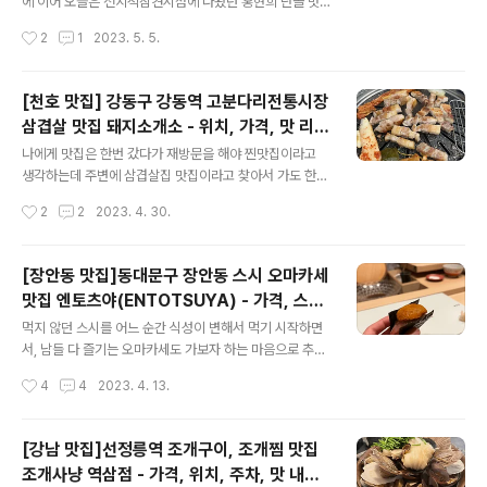
가서 시도하다간 들어가도 접속되지도 않고, 재접속하느라
에 이어 오늘은 전지적참견시점에 나왔던 홍현희 단골 맛
대기만 늘어날뿐.. 차라리 조금 늦게 들어가더라도 티켓 구
집인 박대박 조개찜이다. 사실 난 이번이 두번째 방문인데
작성시간
2
1
2023. 5. 5.
매가 오픈 된 뒤, 접속하는 것이 성공 확률을 훨씬 높여준다
처음 갔을 때 홍현희 단골 맛집이라는 사실을 모르고 갔다
는 것! 2. '티켓..
가 너무 맛있게 먹어서 다시 재방문한 곳이다. 위치는 광진
구에 있는 구의역 2번출구에서 도보로 5분정도 되는 거리
[천호 맛집] 강동구 강동역 고분다리전통시장
에 있다. 월-토 16:00~24:00 (매주 일요일 휴무)주차는
삼겹살 맛집 돼지소개소 - 위치, 가격, 맛 리뷰
공간이 따로 있는 건 아니지만 가게 앞 길거리에 2대정도
글 내용
내돈내산
댈 수 있다. 연휴가 시작되는 저녁이고, 피크타임에 가서 웨
나에게 맛집은 한번 갔다가 재방문을 해야 찐맛집이라고
이팅이 있을까 걱정했는데 다행히 예약석을 제외하고 2~3
생각하는데 주변에 삼겹살집 맛집이라고 찾아서 가도 한번
테이블이 남아있어서 바로 들어갈 수 있었다. 테이블은 한
뿐이지 재방문해본 곳은 없었다. 근데 드디어 찾았다!! 이번
작성시간
2
2
2023. 4. 30.
10테이블정도 되는 것 같다. 소수 인원도 예약이 되는지는
에 소개할 맛집은 돼지소개소 위치는 서울 강동구 구천면
모르겠지만 단체 예약은 ..
로34길 42, 강동역 1번출구에서 나와서 도보15분 거리이
다 월~일 15:00 ~ 23:00 (매달 2,4번째 화요일 정기 휴
[장안동 맛집]동대문구 장안동 스시 오마카세
무) 천호119안전센터를 찾아서 고분다리전통시장쪽으로
맛집 엔토츠야(ENTOTSUYA) - 가격, 스시
쭉 직진해서 오다보면 돼지소개소가 보인다. 가게 내부는
글 내용
종류, 위치, 주차, 맛 리뷰 내돈내산
넓진 않고 한 5~6 테이블 정도 있었던 것 같다. 늦은 시간
먹지 않던 스시를 어느 순간 식성이 변해서 먹기 시작하면
에 방문해서 한 테이블만 있었고, 날이 좋아서 문을 다 열어
서, 남들 다 즐기는 오마카세도 가보자 하는 마음으로 추천
놓은 덕에 노포 느낌도 났다. 고기 종류는 다양했다. 생삼겹
받아 선택한 엔트리급 오마카세 엔토츠야. 가기 전 예약은
작성시간
4
4
2023. 4. 13.
살 1인분에 15,000원이다. 보통 다른 식당은 160g에 1인
네이버랑 캐치테이블 어플 둘 다 가능하다. 평일 기준으로
분인 것 같은..
예약하기 어려운 편은 아니다. 가고 싶은 날 충분히 갈 수
있을 정도는 되는 것 같다. 그리고 노쇼 방지를 위해서 선예
[강남 맛집]선정릉역 조개구이, 조개찜 맛집
약금으로 진행되고 방문 당일 원하는 방법으로 재결제도
조개사냥 역삼점 - 가격, 위치, 주차, 맛 내돈
가능하다. 위치는 동대문구 한천로26길 48-12 듀펠센터
글 내용