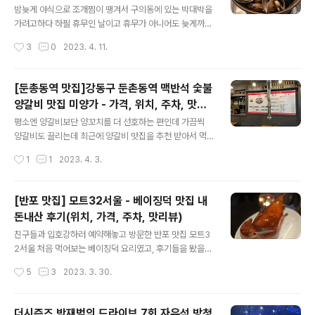
내산 리뷰
지하1층에 있고, 가장 가까운 지하철 역은 장한평역인데 역
밤늦게 야식으로 조개찜이 땡겨서 구의동에 있는 박대박을
이랑은 거리가 좀 있는 듯 하다. 듀펠센터는 건물 이름인데
가려고하다 하필 휴무인 날이고 휴무가 아니어도 늦게까지
전에 있던 목욕탕을 개조해서 지은 복합문화센터라고 한
하지는 안해서 강남쪽을 찾아보다가 발견하게 된 조개사냥
작성시간
3
0
2023. 4. 11.
다. 주차는 건물 앞에 3-4대 정도 주차할 수 있고, 주차 공
역삼점. 별점이 너무 높아서 기대가 됬다. 조개사냥은 서울
간이 없으면 근처 장안1..
에 논현과 역삼점 2곳에 있고 두 곳 다 늦게까지 하는데 나
는 역삼점으로! 뭔가 주차도 편할 것 같고 평점이 더 높았기
[둔총동역 맛집]강동구 둔촌동역 맥반석 숯불
때문이다. 지하철로는 2호선 선정릉역 4번출구에서 도보
양갈비 맛집 미양가 - 가격, 위치, 주차, 맛평
로 10분정도 거리에 있고, 나는 차를 가지고 가서 사장님한
글 내용
가 내돈내산
테 물어보니까 가게 바로 앞 도로에 주차해도 밤이라 안찍
평소엔 양갈비보단 양꼬치를 더 선호하는 편인데 가끔씩
힌다고 해서 거기에 주차했다. 밤 늦게 갈 땐 주차공간이 꽤
양갈비도 끌리는데 최근에 양갈비 맛집을 추천 받아서 먹
있을 것 같은데 사람 많을 시간에는 가기 전에 확인해 보는
으러 가게됬다. 위치는 지하철 5호선 둔촌동역 3번출구로
작성시간
1
1
2023. 4. 3.
게 좋을 것 같다. 영업시간 : 매일 18:00~06:00 (last or
나와서 하나은행과 태평양약국 사이로 들어와 파크플라자
der ..
아파트 뒷편에 위치해있다. 영업시간은 15:00 - 23:00
(라스트오더 22:00), 일요일 휴무. 주차는 가게 바로 앞이
[반포 맛집] 모트32서울 - 베이징덕 맛집 내
나, 골목에 댈 수 있는데 도착해서 사장님께 물어보면 어디
돈내산 후기(위치, 가격, 주차, 맛리뷰)
에 대라고 직접 알려주신다. 문닫을까봐 못먹기전에 차 가
글 내용
지고 9시에 갔는데 다행히 먹을 수 있었다. 도착하자마자
친구들과 입호강하러 예약해놓고 방문한 반포 맛집 모트3
손님8명이 우르르 나왔는데 나오면서 60만원 나왔다고 하
2서울 처음 먹어보는 베이징덕 요리였고, 후기들을 봤을
던데.. 다 먹고 보니 그 이유는 충분히 알 것 같았다. 양갈비
때 맛있어 보이고 분위기도 좋아 보여서 설레는 마음으로
작성시간
5
3
2023. 3. 30.
메뉴는 한가지 밖에 없다. 맥반석 양갈비 1인분 25,000원
기다렸다. 모트32서울은 모던차이니즈레스토랑이고 한국
주류 반입도 가능했..
에는 유일하게 있는 곳이다. 그만큼 분위기가 럭셔리하고
서비스도 친절했던 것 같다. 위치는 지하철로 고속터미널
더시즌즈 박재범의 드라이브 7회 자유석 방청