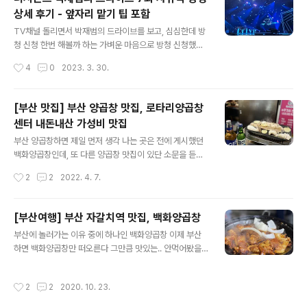
역 4번출구로 나온 뒤 지상으로 나와서 jw매리어트쪽을 보
상세 후기 - 앞자리 맡기 팁 포함
면 바로 모트32가 보인다. 그리고 같은 건물에 모던샤브하
글 내용
우스와 딤딤섬이 있다. 그렇게 도착한 모트32 입구는 조용
TV채널 돌리면서 박재범의 드라이브를 보고, 심심한데 방
하고 어두운 편이다. 지상 주차가 가능하고, 주차비는 식사
청 신청 한번 해볼까 하는 가벼운 마음으로 방청 신청했는
5만원당 1시간씩 무료, 3시간을 초과하면 추가요금이 나
데 한방에 성공! 방청신청 방법, 앞자리 맡기, 주차 정보 등
작성시간
4
0
2023. 3. 30.
온다고 한다.브레이크 타임이 15:00~17:00까지라 5시
끝까지 내려보시면 있어요~ 1. kbs홈페이지 회원가입(단,
전에 도착했더니 바로 들어가지는 못하고 ..
SNS회원가입으로는 안되고 일반 회원가입으로 해야함)
2. 자유석 or 지정석으로 방청 신청(둘 중에 하나만 신청해
[부산 맛집] 부산 양곱창 맛집, 로타리양곱창
야 된다는 말도 있으나, 전 둘다 신청했는데도 당첨) 3. 사
센터 내돈내산 가성비 맛집
연 적기 - 긴 내용의 사연이 아니라 대략 5-6줄의 진심이
글 내용
담긴 사연 적기. 이렇게 신청을 하고 하루하루 보내고 있는
부산 양곱창하면 제일 먼저 생각 나는 곳은 전에 게시했던
데, 당첨 결과 발표일 정각 17:00에 문자가 왔다. 지정석이
백화양곱창인데, 또 다른 양곱창 맛집이 있단 소문을 듣고
아닌 자유석이기 때문에 자리에 욕심이 있다면 제대로 이
바로 방문했다. 바로, 로타리양곱창센터 지하철 연산역 14
작성시간
2
2
2022. 4. 7.
제부터가 진짜 필요한 꿀팁이지 않을까 싶다. 방청 티켓 줄
번출구에서 내리면 도보3분 거리에 있는 집이고, 간판이
서기는 짐..
커서 골목으로 조금만 들어가면 바로 발견할 수 있다. 식당
내부 분위기는 백화양곱창이랑 비슷한데, 차이는 백화양곱
[부산여행] 부산 자갈치역 맛집, 백화양곱창
창보다 더 작은 것 같고 이모님들이 비교적 소심한거...? 평
글 내용
부산에 놀러가는 이유 중에 하나인 백화양곱창 이제 부산
일 저녁 피크타임 전이라 그런지 손님도 많이 없었고 이모
하면 백화양곱창만 떠오른다 그만큼 맛있는.. 안먹어봤을
님들도 '아무데나 앉으세요~' 이래서 내 성격상 여기가 마
순 있어도 한번 가면 계속 가게 되는 곳 자갈치역에서 내려
음은 더 편했다. 나는 입구 들어가서, 왼쪽 두번째 이모 테
서 6번출구로 나오면 도보로 5분 이내 거리에 있다 외관은
이블로 자리를 잡았다 쭉 둘러보니 메뉴랑 가격은 다 똑같
작성시간
2
2
2020. 10. 23.
컨테이너박스같이 허름하게 생긴 곳이지만 저 문을 열면
아서 진짜 아무데나 앉아도 똑같을 것 같았다. 먼저 소창
새로운 세상이 펼쳐진다 ㅋㅋㅋ 음.. 뭐라고 표현해야하지..
+대창+특양 세트를 시켰다. ..