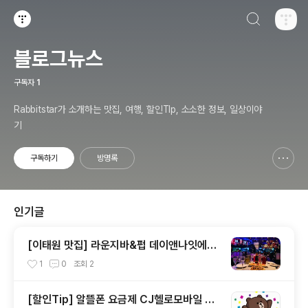
검색하기
티스토리
블로그뉴스
구독자
1
Rabbitstar가 소개하는 맛집, 여행, 할인TIp, 소소한 정보, 일상이야
기
구독하기
방명록
신고하기 레이어
열기
인기글
[이태원 맛집] 라운지바&펍 데이앤나잇에서
연말파티
1
0
조회
2
[할인Tip] 알뜰폰 요금제 CJ헬로모바일 33