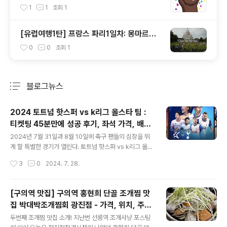
000 무제한 대란
1
1
조회
1
[유럽여행1탄] 프랑스 파리1일차: 몽마르뜨
언덕-스크레퀘르대성당-퐁피드센터&광장
0
0
조회
1
블로그뉴스
분류 전체보기
주요 글 목록
2024 토트넘 핫스퍼 vs k리그 올스타 팀 :
티켓팅 45분만에 성공 후기, 좌석 가격, 배치
글 내용
도, 선수 명단, 유니폼 구매 정보
2024년 7월 31일과 8월 10일에 축구 팬들의 심장을 뛰
게 할 특별한 경기가 열린다. 토트넘 핫스퍼 vs k리그 올스
타 팀 토트넘 핫스퍼 vs 뮌헨 팀 작년에도 도전했지만, 해
작성시간
3
0
2024. 7. 28.
외리그 경기 선택으로 눈치싸움에 실패해 성공하지 못했
다. 올해는 욕심을 버리고 그나마 경쟁률이 비교적 덜 치열
할것 같은 k리그 경기로 선택해서 한번에 성공하고야 말았
[구의역 맛집] 구의역 홍현희 단골 조개찜 맛
다!! 먼저, 티켓팅 성공 후기? 소감? 에 대해 말해보자면 1.
집 박대박조개찜회 광진점 - 가격, 위치, 주차,
네이버시계로 시간을 확인하고 티켓 오픈 시간에 맞춰서
글 내용
맛 리뷰 내돈내산
접속하자. 남들보다 빨리 해보겠다고 티켓 오픈 전에 들어
두번째 조개찜 맛집 소개! 지난번 선릉역 조개사냥 포스팅