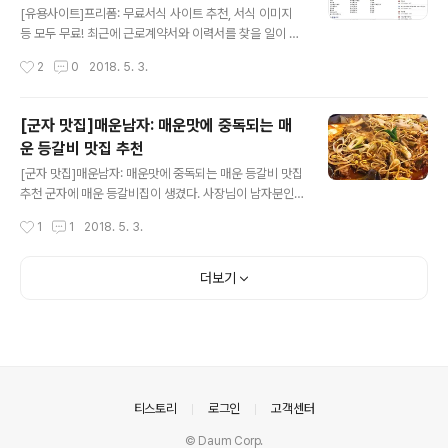
를 들어올리면 소모품들이 있다. 얼른 해보고싶어서 다른
[유용사이트]프리폼: 무료서식 사이트 추천, 서식 이미지
사진은 못찍고 완성된 카카오미니만의 모습만 남았네요ㅜ
등 모두 무료! 최근에 근로계약서와 이력서를 찾을 일이 있
ㅜ 너무 너무 귀엽고 이쁘구 세련되고.... 저는 처음에 무선
어서 일일이 찾기도 귀찮고 해서 구글에 무료서식이라고
작성시간
2
0
2018. 5. 3.
인줄 알았는데 카카오미니는 유선!! 1.USB선을 꽂고 콘센
쳐봤는데 제일 위에 무료서식 프리폼이라고 뜨길래 들어가
트에 연결해줘야만 전원이..
봤다. 프리폼 바로가기: http://freeforms.co.kr/ 설마 이
게 다 무료일까.. 하는 의구심을 품은채 구경 시작. 무료아
[군자 맛집]매운남자: 매운맛에 중독되는 매
니기만 해봐라 하는 맘으로... 부들부들 시험삼아 오른쪽 메
운 등갈비 맛집 추천
뉴 [인기서식]에서 [이력서 양식1]을 클릭. 일단 미리보기
글 내용
가 뜨네? 이것도 서식 사이트의 혁명...? 미리보기로 볼 수
[군자 맛집]매운남자: 매운맛에 중독되는 매운 등갈비 맛집
있다니... 하단부에 다운을 누르면 정말로 무료 다운..!!! 첫
추천 군자에 매운 등갈비집이 생겼다. 사장님이 남자분인
화면 상단 메뉴에서 [프리모어]를 클릭 아마 Free more
데 그래서 매운남자인가 보다ㅎㅎ 군자역 6번출구로 나와,
작성시간
1
1
2018. 5. 3.
겠지..? 그렇다면 무료가 더..? 역시!! 무료..
맛의거리로 들어가서 400미터 쯤 직진 후 왼쪽을 보면 위
치해 있다. 등갈비, 닭발도 팔고 안어울리는 듯한 일본식가
츠카레와 바삭황태채도 판다. 포장이랑 배달도 되는것 같
더보기
았다. 메뉴는 아래와 같다. 일단 매운등갈비 2인분과 매움
을 달래줄 주먹밥을 시켰다. 사장님의 소소한 이벤트~ 인
스타나 페이스북 SNS에 태그만 해서 올려도 사리나 음료
수는 공짜! 네이버 블로그에 포스팅을 하면 사리, 음료수,
소주를 주신다고 한다. 인스타에 올려서 화인쿨 득템ㅎㅎ
드디어 메인매뉴 매운등갈비 등장!! 매운남자는 버섯과 콩
의안내
티스토리
로그인
고객센터
나물을 듬뿍 넣어준다 ㅎㅎ 2인분인데..
© Daum Corp.