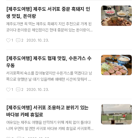
아직도 저 안에선 시스템이 어떻게 돌아가는지 모르겠지만
[제주도여행] 제주도 서귀포 중문 흑돼지 인
백화양곱창 안에 여러 가게가 있는 것 같다 마치 서울 신림
생 맛집, 돈이랑
에 있는 백순대골목처럼..? 무튼, 나는 입구를 들어서면 제
글 내용
일 오른쪽 모서리 구석에 있는 집으로 간다 그 코너 이모가
제주도가면 꼭 먹는 제주도 흑돼지 지인 추천으로 가게 된
제일 당당해보여서? 모듬은 1인분에 3만원 나는 소금 1인
곳이다 돈이랑은 체인점이긴 한데 중문에 있는 돈이랑이
분, 양념 1인분을 시켰다 먼저 소금 1인분부터 구워준다 익
찐이다..! 저녁8시쯤 갔는데 비수기임에도 대기가 있었다
작성시간
1
2
2020. 10. 23.
어가는 곱창들, 캬.. 먹..
근데 고기 먹자마자 그 이유가 납득이 되고 인정 고기는 다
구워주시는데 목살을 입에 넣는 순간 녹아내린다 지금까지
먹어본 흑돼지중 인생 최고였다 목살이 더 맛있어서 목살
[제주도여행] 제주도 협재 맛집, 수돈가스 수
만 더 먹고싶지만 제주도의 유명한 고깃집은 거의 다 목살
우동
만 따로 추가가 안됬던것 같다..ㅜㅜ 그치만 삽겹살도 맛있
글 내용
고 멸치액젓도 비리지 않고 모든 것이 환상적인 맛이었다
서귀포쪽에 숙소를 잡아놓았지만 수돈가스를 먹겠다고 남
제주도 가면 꼭 다시 갈 것이다
쪽으로 향했던 날 대기 있을까봐 애매한 시간에 맞춰서 갔
는데 브레이크타임에 걸릴뻔 했지만 운좋게 브레이크타임
작성시간
1
2
2020. 10. 23.
전에 들어가서 먹을 수 있었다 수돈가스 가는 사람들은 참
고하세요! 수돈가스뿐 아니라 여행다닐때 브레이크타임이
랑 휴무일은 꼭 챙겨야한다ㅜㅜ 수돈가스 영업시간 매일 1
[제주도여행] 서귀포 조용하고 분위기 있는
0:00 - 19:00 브레이크타임 15:30 - 17:00 목요일 휴무
바다뷰 카페 휴일로
수돈가스의 시그니쳐? 안심가스! 나는 돈가스를 좋아하는
글 내용
편이 아니라 기대안했는데 지금까지 먹어본 돈가스 중에
여유있는 제주도 여행을 만끽하기 위해 계획 없이 돌아다
제일 맛있었고 아직까지 수돈가스를 이긴 돈가스는 찾지
니며 우연히 발견한 서귀포 바다뷰 카페 휴일로 서귀포쪽
못했다!! 가격은 15,000원으로 조금 세긴 하지만 그래도
을 드라이브 하면서 네이버 지도에 카페라고 쳐서 바다 앞
작성시간