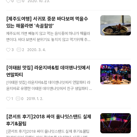
0
0
2020. 10. 23.
맛있었으면 됬다
에 위치한 장소 골라서 들어온 곳인데 바다뷰도 정말 멋있
었고, 사람도 없어서 한적하니 좋았다 너무 괜찮아서 만족
하며 왜 사람이 없을까 생각했는데 아마 내가 갔을 땐 지은
[제주도여행] 서귀포 중문 바다보며 먹을수
지 얼마 안된 것 같았다 시설도 깨끗하고 그때 당시 리뷰도
있는 해물라면 '속골할망'
많이 없었던 것 같은데 지금은 찾아보니 많은 듯.. 나만 알
글 내용
고싶은 카페였는데ㅜㅜ 아쉽지만 나도 이제서야 후기로 남
제주도에 가면 빼놓지 않고 먹는 음식중에 하나가 해물라
긴다 널찍한 입구 아이스아메리카노랑 따뜻한 라떼, 그리
면이다. 바다 보면서 분위기도 놓치지 않고 먹기위해 추천
고 톰과제리케이크 한때 제리케이크 맛들렸던.. 내가 앉은
받은 속골할망. 방문하기 전에 여러 리뷰를 봤는데 늦게가
작성시간
3
2
2020. 3. 4.
자리에서 뷰.. 사진만 봐도 힐링되고 여유있다 해 지는 저
면 재료 소진으로 라면을 못먹는다는 글을 보고 인터넷에
녁.. 구경하다보니 벌써 저녁.. 아이폰1..
서 번호를 찾고 전화를 해봐도 소용 없음. 전화 안받으심.
다급한 마음으로 일단 출발했다. 도착한 시간은 오후2시
[이태원 맛집] 라운지바&펍 데이앤나잇에서
쯤... 이미 앞에 2팀이 대기하고 있었고 내 뒤에도 몇팀이
연말파티
줄줄이 오고 있었다. 테이블은 사진에 보이는 자리는 6테
글 내용
이블정도 있고 오른쪽에도 단체석을 위한 자리도 있었는데
[이태원 맛집] 라운지바&펍 데이앤나잇에서 연말파티 라
단체가 아니어도 모르는 사람들이랑 같이 앉아서 먹어도
운지바로 유명한 이태원 데이앤나잇에서 친구 생일파티 겸
된다. 그냥 먼저 앉는 사람이 임자 메뉴는 해삼멍게소라 모
연말파티를 했다. 이태원2번출구 해밀턴호텔 별관에 위치
작성시간
1
0
2019. 1. 2.
듬 한접시에 2만원, 해물라면 5천원 해산물 모듬을 주문하
해 있다. 연말이니 예약은 미리 해놓는 센스! 테이블예약은
면 그자리에서 직접 준비해주신다. 나는 ..
3만원 세트, 5만원 세트 2개가 가능한 것 같았다. 3만원
세트 - 샴페인X, 저녁 식사, 저녁8시 전까지 가능 5만원 세
[콘서트 후기]2018 싸이 올나잇스탠드 실제
트 - 샴페인O, 바틀세트 추가 해야함(2병짜리), 시간제한
후기&꿀팁
있음(3시간 or 4시간...? 기억이 잘 안난다) 일단 계단을 올
글 내용
라가면 왼쪽이 데이앤나잇 오른쪽은 또 다른 라운지바 크
[콘서트 후기]2018 싸이 올나잇스탠드 실제 후기&꿀팁