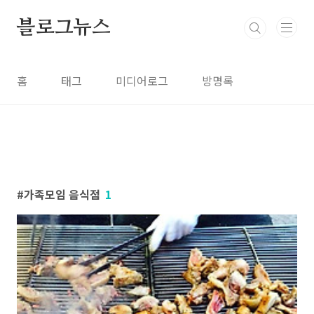
본문 바로가기
블로그뉴스
홈
태그
미디어로그
방명록
가족모임 음식점
1