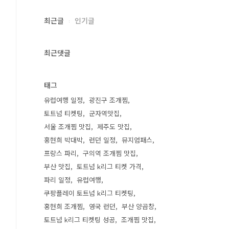
최근글
인기글
최근댓글
태그
유럽여행 일정
광진구 조개찜
토트넘 티켓팅
군자역맛집
서울 조개찜 맛집
제주도 맛집
홍현희 박대박
런던 일정
뮤지엄패스
프랑스 파리
구의역 조개찜 맛집
부산 맛집
토트넘 k리그 티켓 가격
파리 일정
유럽여행
쿠팡플레이 토트넘 k리그 티켓팅
홍현희 조개찜
영국 런던
부산 양곱창
토트넘 k리그 티켓팅 성공
조개찜 맛집