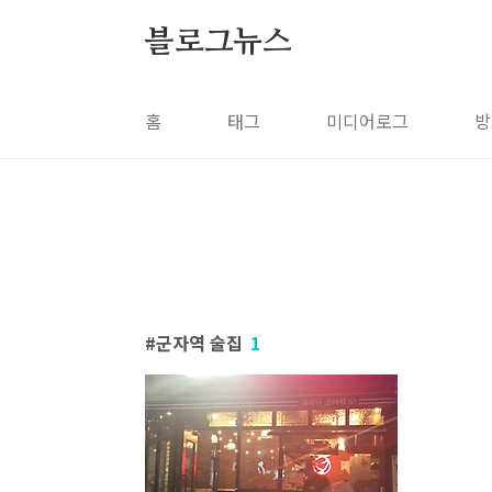
본문 바로가기
블로그뉴스
홈
태그
미디어로그
방
군자역 술집
1