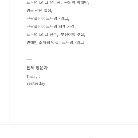
토트넘 k리그 유니폼
구의역 박대박
영국 런던 일정
쿠팡플레이 토트넘 k리그
쿠팡플레이 토트넘 티켓 가격
토트넘 k리그 선수
부산여행 맛집
연예인 조개찜 맛집
토트넘 k리그
전체 방문자
Today :
Yesterday :