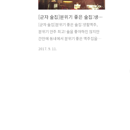
[군자 술집]분위기 좋은 술집:생활맥주
[군자 술집]분위기 좋은 술집:생활맥주,
분위기 안주 최고! 술을 좋아하진 않지만
간만에 동네에서 분위기 좋은 맥주집을
발견했다. 군자는 건대나 홍대처럼 딱히
2017. 9. 11.
맛있는걸 먹으러 온다거나 놀러올 곳은
아니지만 오게된다면 이곳을 추천한다.
군자역에서도 가깝고 찾기 쉬운 곳에 위
치한다. 5번출구로 나와서 직진해서 첫번
째 골목에서 우회전해서 조금만 걸어가면
발견! 간판 글씨체부터 내스타일. 토요일
저녁11시반쯤 도착했는데 사람은 적당히
있었다. 생활맥주 내부 취하면 진짜 기분
좋아질것 같은 맥주받침. 가장 중요한 생
활맥주 메뉴이다. 메뉴는 깔끔하게 앞에
한면으로 정리되어있다. 일단 배가 고프
고 바싹 튀긴 치킨을 먹고싶었기에 크리