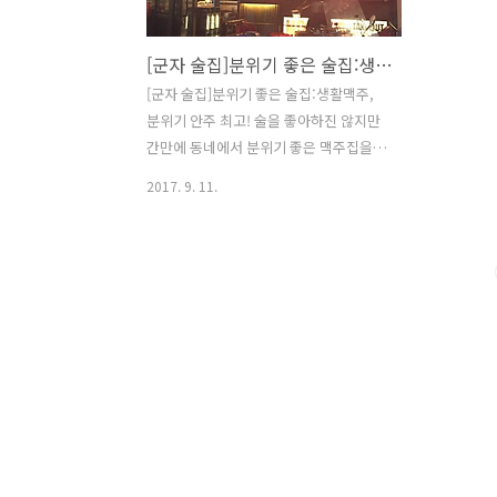
[군자 술집]분위기 좋은 술집:생활맥주
[군자 술집]분위기 좋은 술집:생활맥주,
분위기 안주 최고! 술을 좋아하진 않지만
간만에 동네에서 분위기 좋은 맥주집을
발견했다. 군자는 건대나 홍대처럼 딱히
2017. 9. 11.
맛있는걸 먹으러 온다거나 놀러올 곳은
아니지만 오게된다면 이곳을 추천한다.
군자역에서도 가깝고 찾기 쉬운 곳에 위
치한다. 5번출구로 나와서 직진해서 첫번
째 골목에서 우회전해서 조금만 걸어가면
발견! 간판 글씨체부터 내스타일. 토요일
저녁11시반쯤 도착했는데 사람은 적당히
있었다. 생활맥주 내부 취하면 진짜 기분
좋아질것 같은 맥주받침. 가장 중요한 생
활맥주 메뉴이다. 메뉴는 깔끔하게 앞에
한면으로 정리되어있다. 일단 배가 고프
고 바싹 튀긴 치킨을 먹고싶었기에 크리