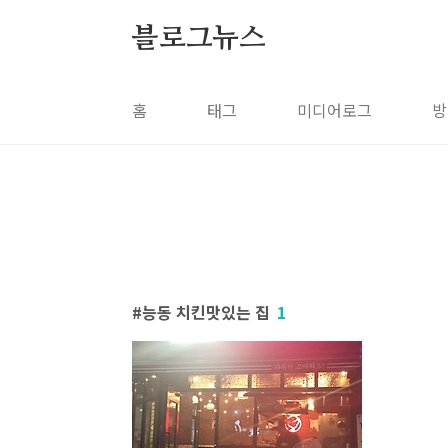
본문 바로가기
블로그뉴스
홈
태그
미디어로그
방
능동 치킨맛있는 집
1