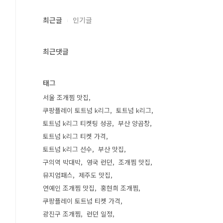
최근글
인기글
최근댓글
태그
서울 조개찜 맛집
쿠팡플레이 토트넘 k리그
토트넘 k리그
토트넘 k리그 티켓팅 성공
부산 양곱창
토트넘 k리그 티켓 가격
토트넘 k리그 선수
부산 맛집
구의역 박대박
영국 런던
조개찜 맛집
뮤지엄패스
제주도 맛집
연예인 조개찜 맛집
홍현희 조개찜
쿠팡플레이 토트넘 티켓 가격
광진구 조개찜
런던 일정