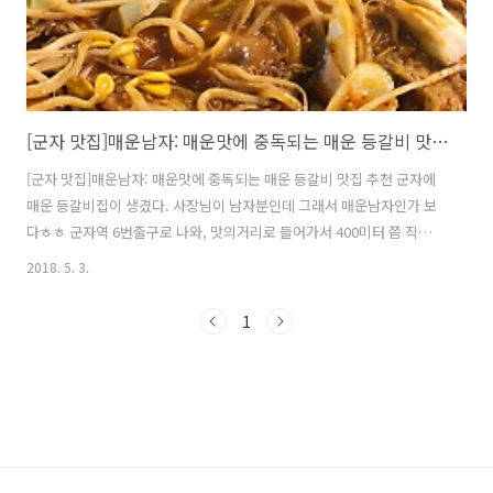
[군자 맛집]매운남자: 매운맛에 중독되는 매운 등갈비 맛집 추천
[군자 맛집]매운남자: 매운맛에 중독되는 매운 등갈비 맛집 추천 군자에
매운 등갈비집이 생겼다. 사장님이 남자분인데 그래서 매운남자인가 보
다ㅎㅎ 군자역 6번출구로 나와, 맛의거리로 들어가서 400미터 쯤 직진
후 왼쪽을 보면 위치해 있다. 등갈비, 닭발도 팔고 안어울리는 듯한 일본
2018. 5. 3.
식가츠카레와 바삭황태채도 판다. 포장이랑 배달도 되는것 같았다. 메뉴
는 아래와 같다. 일단 매운등갈비 2인분과 매움을 달래줄 주먹밥을 시켰
1
다. 사장님의 소소한 이벤트~ 인스타나 페이스북 SNS에 태그만 해서 올
려도 사리나 음료수는 공짜! 네이버 블로그에 포스팅을 하면 사리, 음료
수, 소주를 주신다고 한다. 인스타에 올려서 화인쿨 득템ㅎㅎ 드디어 메
인매뉴 매운등갈비 등장!! 매운남자는 버섯과 콩나물을 듬뿍 넣어준다 ㅎ
ㅎ 2인분인데..