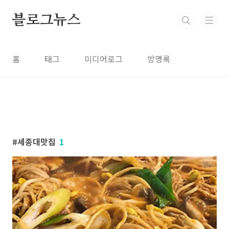
본문 바로가기
블로그뉴스
홈
태그
미디어로그
방명록
세종대맛집
1