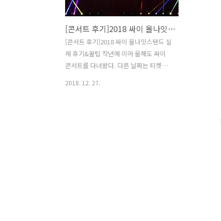
[콘서트 후기]2018 싸이 올나잇스탠드 실제 후기&꿀팁
[콘서트 후기]2018 싸이 올나잇스탠드 실
제 후기&꿀팁 작년에 이어 올해도 싸이
콘서트를 다녀왔다. 다른 날짜는 티켓팅
하기 힘들었고, 23일이 그나마 수월했다.
2018. 12. 27.
장소는 올림픽체조경기장 좌석은 지정석
R석 34구역 2층 9열이었다. 시야는 중앙
이고 2층이어도 잘 보였다. 잠실 종합경기
장보다 낮은 느낌.. 11시 42분에 시작해
서 새벽5시가 다되서 끝이 났고 첫차를 타
고 집으로 돌아갔다.. 내 체력이 받쳐주는
날까지 나는 싸이 콘서트를 갈 것이다. 이
날 게스트는 비,쌈디&로꼬&그레이&우원
재, 헤이즈 였다. 싸이콘서트를 갈때 알고
가면 더 즐길 수 있는 준비물&꿀팁! 1. 외
투 담을 봉투를 챙겨간다.(예를 들면, 김
장봉투같은 파란 큰 봉투) 2. 중간중간 당