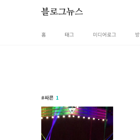
본문 바로가기
블로그뉴스
홈
태그
미디어로그
방
싸콘
1