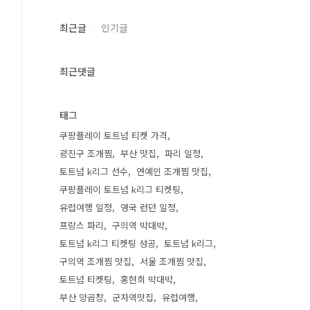
최근글
인기글
최근댓글
태그
쿠팡플레이 토트넘 티켓 가격
광진구 조개찜
부산 맛집
파리 일정
토트넘 k리그 선수
연예인 조개찜 맛집
쿠팡플레이 토트넘 k리그 티켓팅
유럽여행 일정
영국 런던 일정
프랑스 파리
구의역 박대박
토트넘 k리그 티켓팅 성공
토트넘 k리그
구의역 조개찜 맛집
서울 조개찜 맛집
토트넘 티켓팅
홍현희 박대박
부산 양곱창
군자역맛집
유럽여행