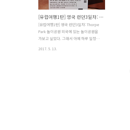
[유럽여행1탄] 영국 런던3일차: Thorpe Park 놀이공원
[유럽여행1탄] 영국 런던3일차: Thorpe
Park 놀이공원 외국에 있는 놀이공원을
가보고 싶었다. 그래서 아예 하루 일정을
놀이공원에 투자했다. 놀이공원은
2017. 5. 13.
Thorpe Park로 결정!! 최근에 무한도전
에도 나왔다고 한다. 기차 타러 watarloo
역으로 이동. National train을 타고
Staines역에 내려서 셔틀버스를 타면 놀
이공원 바로 앞에서 내릴수 있다. 여기서
완전 꿀팁은 Group Saver가 적용된다는
사실을 알고 갔기때문에 4명이서 2명의
값만 내고 기차를 탈 수 있다!! (꼭 참고하
세요) 기차 4.6파운드 셔틀버스 3파운드
놀이공원 도착~ 예약을 하고 여행하는 게
마음이 편해서 놀이공원 티켓마저도 예약
을 했다. 온라인 예약을 미리 해서 가면 현