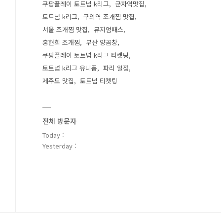
쿠팡플레이 토트넘 k리그
군자역맛집
토트넘 k리그
구의역 조개찜 맛집
서울 조개찜 맛집
뮤지엄패스
홍현희 조개찜
부산 양곱창
쿠팡플레이 토트넘 k리그 티켓팅
토트넘 k리그 유니폼
파리 일정
제주도 맛집
토트넘 티켓팅
전체 방문자
Today :
Yesterday :