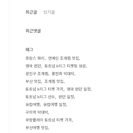
최근글
인기글
최근댓글
태그
프랑스 파리
연예인 조개찜 맛집
영국 런던
토트넘 k리그 티켓팅 성공
광진구 조개찜
홍현희 박대박
부산 맛집
조개찜 맛집
토트넘 k리그 티켓 가격
영국 런던 일정
토트넘 k리그 선수
런던 일정
유럽여행
유럽여행 일정
구의역 박대박
쿠팡플레이 토트넘 티켓 가격
부산여행 맛집