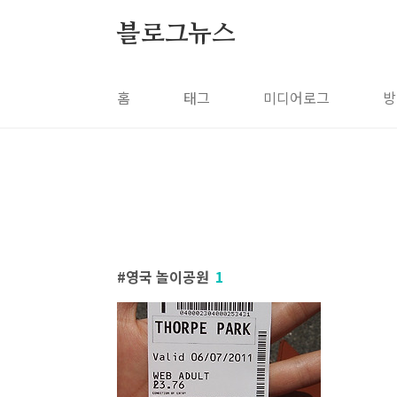
본문 바로가기
블로그뉴스
홈
태그
미디어로그
방
영국 놀이공원
1