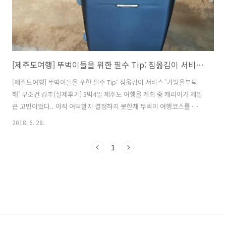
[제주도여행] 뚜벅이들을 위한 필수 Tip: 짐옮김이 서비스 '가방을부탁해' 무조건 강추(실제후기)
[제주도여행] 뚜벅이들을 위한 필수 Tip: 짐옮김이 서비스 '가방을부탁
해' 무조건 강추(실제후기) 3박4일 제주도 여행을 계획 중 캐리어가 제일
큰 고민이었다.. 아직 어떡할지 결정하지 못한채 뚜벅이 여행코스를 찾아
보다 우연히 알게된 짐옮김이 서비스 '가방을 부탁해' 제목에 이끌려 '뭐
2018. 6. 28.
지?' 하고 보다가 나에게 필요했던 거자나!!?? 단순히 가방을 맡겨주는
서비스가 아닌 내가 원하는 장소로 짐을 옮겨주는 서비스!! 알고보니 짐
1
옮김이 서비스는 나만 몰랐던 것인가보다.. 찾아보니 여러 업체가 있었
다. 여행에 필요한 모든것이 담겨있는 가방을 누군가에게 맡긴다는 것이
사실 좀 불안하긴 했지만 검색해보고 가장 많은 후기가 올라온 '가방을
부탁해'로 결정! '가방을 부탁해'를 선택한 이유! 1. '공항->숙소 /..