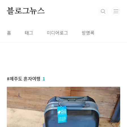
본문 바로가기
블로그뉴스
홈
태그
미디어로그
방명록
제주도 혼자여행
1