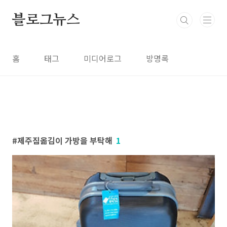
본문 바로가기
블로그뉴스
홈
태그
미디어로그
방명록
제주짐옮김이 가방을 부탁해
1