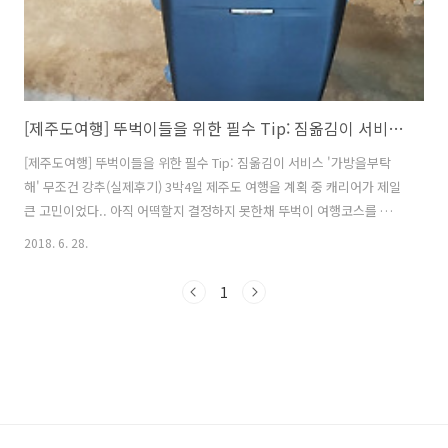
[제주도여행] 뚜벅이들을 위한 필수 Tip: 짐옮김이 서비스 '가방을부탁해' 무조건 강추(실제후기)
[제주도여행] 뚜벅이들을 위한 필수 Tip: 짐옮김이 서비스 '가방을부탁
해' 무조건 강추(실제후기) 3박4일 제주도 여행을 계획 중 캐리어가 제일
큰 고민이었다.. 아직 어떡할지 결정하지 못한채 뚜벅이 여행코스를 찾아
보다 우연히 알게된 짐옮김이 서비스 '가방을 부탁해' 제목에 이끌려 '뭐
2018. 6. 28.
지?' 하고 보다가 나에게 필요했던 거자나!!?? 단순히 가방을 맡겨주는
서비스가 아닌 내가 원하는 장소로 짐을 옮겨주는 서비스!! 알고보니 짐
1
옮김이 서비스는 나만 몰랐던 것인가보다.. 찾아보니 여러 업체가 있었
다. 여행에 필요한 모든것이 담겨있는 가방을 누군가에게 맡긴다는 것이
사실 좀 불안하긴 했지만 검색해보고 가장 많은 후기가 올라온 '가방을
부탁해'로 결정! '가방을 부탁해'를 선택한 이유! 1. '공항->숙소 /..