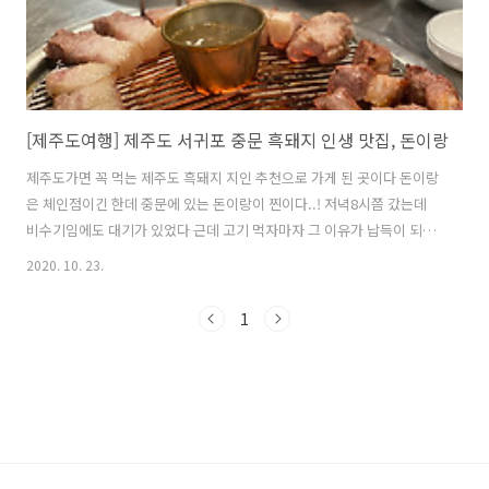
[제주도여행] 제주도 서귀포 중문 흑돼지 인생 맛집, 돈이랑
제주도가면 꼭 먹는 제주도 흑돼지 지인 추천으로 가게 된 곳이다 돈이랑
은 체인점이긴 한데 중문에 있는 돈이랑이 찐이다..! 저녁8시쯤 갔는데
비수기임에도 대기가 있었다 근데 고기 먹자마자 그 이유가 납득이 되고
인정 고기는 다 구워주시는데 목살을 입에 넣는 순간 녹아내린다 지금까
2020. 10. 23.
지 먹어본 흑돼지중 인생 최고였다 목살이 더 맛있어서 목살만 더 먹고싶
지만 제주도의 유명한 고깃집은 거의 다 목살만 따로 추가가 안됬던것 같
1
다..ㅜㅜ 그치만 삽겹살도 맛있고 멸치액젓도 비리지 않고 모든 것이 환
상적인 맛이었다 제주도 가면 꼭 다시 갈 것이다