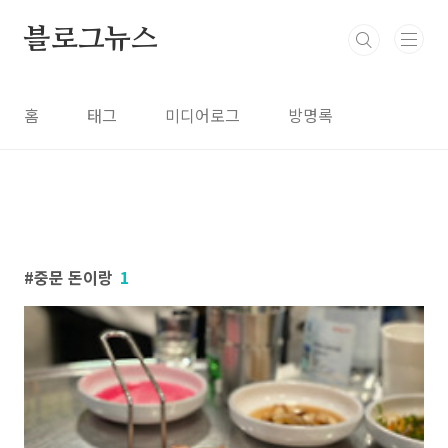
본문 바로가기
블로그뉴스
홈
태그
미디어로그
방명록
중문 돈이랑
1