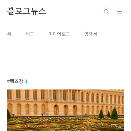
본문 바로가기
블로그뉴스
홈
태그
미디어로그
방명록
템즈강
1