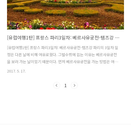
[유럽여행1탄] 프랑스 파리3일차: 베르사유궁전-템즈강 야경
[유럽여행1탄] 프랑스 파리3일차: 베르사유궁전-템즈강 파리의 3일차 일
정은 다른 날에 비해 여유로웠다. 그럴수밖에 없는 이유는 베르사유궁전
을 보러 가는 날이었기 때문이다. 먼저 베르사유궁전을 가는 방법은 여러
가지가 있는데 나는 RER을 타기로 했다. RER을 타고서 종점인 베르사유
2017. 5. 17.
리브 고수 역에서 내려 조금만 걷다보면 궁전을 볼수 있다. 내가 베르사
유궁전을 방문한 날은 일요일이어서 티켓 젠느라는 교통카드를 이용했
1
다. 젠느는 주말에 26세 미만의 사용자가 무제한으로 사용할수 있는 교
통카드이다. 7유로로 젠느 구입. 참고로 까르네라는 교통티켓도 있는데
1회권을 10회묶음으로 파는 것이다. 파리는 지역을 A,B존 등으로 구역
을 나누어 거리마다 교통비가 다르기때문에 여러 경우를 생각해서 일정
을 짜고 교통권을..