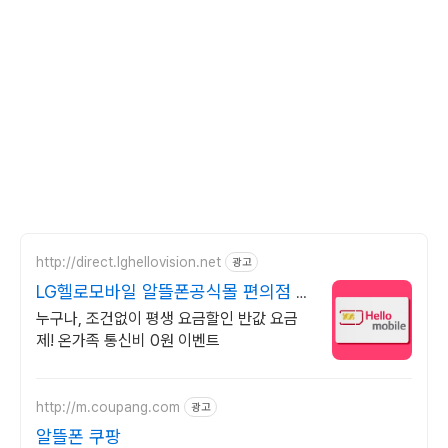
http://direct.lghellovision.net
광고
LG헬로모바일 알뜰폰공식몰 편의점 유
심, 이심 즉시개통
누구나, 조건없이 평생 요금할인 반값 요금
제! 온가족 통신비 0원 이벤트
http://m.coupang.com
광고
알뜰폰 쿠팡