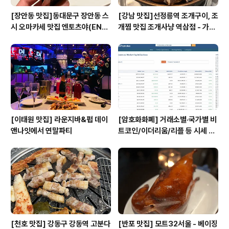
[장안동 맛집]동대문구 장안동 스
[강남 맛집]선정릉역 조개구이, 조
시 오마카세 맛집 엔토츠야(ENT
개찜 맛집 조개사냥 역삼점 - 가격,
OTSUYA) - 가격, 스시 종류, 위
위치, 주차, 맛 내돈내산 리뷰
치, 주차, 맛 리뷰 내돈내산
[이태원 맛집] 라운지바&펍 데이
[암호화화폐] 거래소별·국가별 비
앤나잇에서 연말파티
트코인/이더리움/리플 등 시세 한
눈에 비교 : CoinTopValue 코
인탑밸류 추천
[천호 맛집] 강동구 강동역 고분다
[반포 맛집] 모트32서울 - 베이징