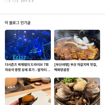
담배2보루를 준비해간다면 현장에서 돈으로 어느정도 D.
2
2
2017. 5. 9.
을적부터 다닌 거의 20년된 단골 오리집. 서울에서 쪼금
C를 받을..
멀긴 하지만 그래도 가야만 하는 곳!! 차로 1시간정도 걸리
는 거리. 먼저, 도착하면 주차장이 마련돼있다. 주말엔 예약
필수!!! 해가 어느정도 져서 조명도 이쁘게 켜져있었다ㅎㅎ
본격적으로 오리고기 먹을 준비 시작!! 음식은 식당 내에서
이 블로그 인기글
도 먹을수 있고~ 바깥에서도 먹을수 있다는 점! 비오는날
이 아니라면 바깥에서 드시는 걸 추천합니다 공기좋고, 풍
경좋고~ 여름이 되면 물가에서 놀기도 했는데 언젠부턴가
저렇게 막아놨다ㅜㅜ 어렸을적 여름, 고기 먹으면서 물놀
이 하던 추억이 있다. 성인 4..
더시즌즈 박재범의 드라이브 7회
[부산여행] 부산 자갈치역 맛집,
자유석 방청 상세 후기 - 앞자리 맡
백화양곱창
기 팁 포함