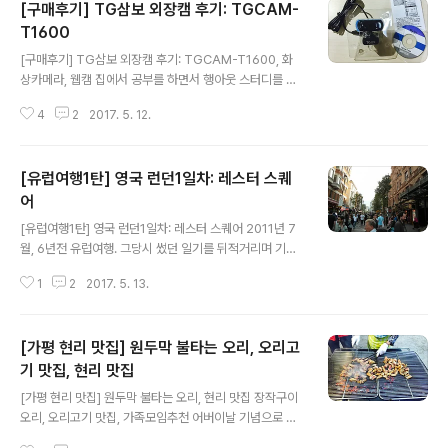
[구매후기] TG삼보 외장캠 후기: TGCAM-
T1600
글 내용
[구매후기] TG삼보 외장캠 후기: TGCAM-T1600, 화
상카메라, 웹캠 집에서 공부를 하면서 행아웃 스터디를 하
기위해 캠이 필요하게 되었다. 비싸거나 좋은 화질은 사치
4
2
2017. 5. 12.
이기때문에 싼 가격에 적당한 화질인 캠을 찾아보다가 TG
삼보캠 발견! 컴퓨터존에서 가장 저렴하게 팔길래 네이버
페이로 적립된 포인트까지 사용해서 배송비 포함 15,000
[유럽여행1탄] 영국 런던1일차: 레스터 스퀘
원에 구매했다. 배송도 이틀만에 도착!! 포장은 깔끔하게 잘
되서 왔다ㅎㅎ 박스 뒷면 사진 모델명, 사이즈, 무게, 지원
어
글 내용
OS 등등 캠에 대한 정보들이 적혀있다. 구성은 간단하다.
[유럽여행1탄] 영국 런던1일차: 레스터 스퀘어 2011년 7
웹캠, 설치 미니CD, 설명서 3가지이다. 근데 설치CD는 사
월, 6년전 유럽여행. 그당시 썼던 일기를 뒤적거리며 기억
실상 필요없는 것 같다. USB연결하니까 저절로 설치창이
나는대로 적어본다. 나의 첫 해외여행! 친구들과 3주간의
떠서 간편하게 설치할 수 있다. USB설치하면 드라이버 소
1
2
2017. 5. 13.
유럽여행을 계획했다. 3달 전에 항공권, 숙박, 일정을 거의
프트웨어 설치 창이 ..
정해놓고 출발! 비행기는 아랍에미리트 항공을 이용했다.
항공권 - 왕복 135만원 좌석도 넓고 서비스도 좋았다. 담
[가평 현리 맛집] 원두막 불타는 오리, 오리고
요, 목베게, 눈가리개 제공으로 장시간 비행이었지만 예민
한 나에게 나름 편안한 비행이었다. 기내 TV(?)로 영화, 드
기 맛집, 현리 맛집
글 내용
라마도 볼 수 있었고 한글 자막도 있고 한국컨텐츠도 있었
[가평 현리 맛집] 원두막 불타는 오리, 현리 맛집 장작구이
다. 드디어 런던 도착!! 숙소는 Aldgate Station 근처에
오리, 오리고기 맛집, 가족모임추천 어버이날 기념으로 부
있는 게스트하우스 UK민박이라는 곳이였고, 출국하실 때
모님을 모시고 현리에 있는 오리고기집을 다녀왔다. 어렸