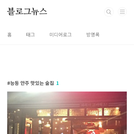
본문 바로가기
블로그뉴스
홈
태그
미디어로그
방명록
능동 안주 맛있는 술집
1