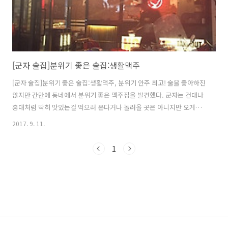
[군자 술집]분위기 좋은 술집:생활맥주
[군자 술집]분위기 좋은 술집:생활맥주, 분위기 안주 최고! 술을 좋아하진
않지만 간만에 동네에서 분위기 좋은 맥주집을 발견했다. 군자는 건대나
홍대처럼 딱히 맛있는걸 먹으러 온다거나 놀러올 곳은 아니지만 오게된
다면 이곳을 추천한다. 군자역에서도 가깝고 찾기 쉬운 곳에 위치한다. 5
2017. 9. 11.
번출구로 나와서 직진해서 첫번째 골목에서 우회전해서 조금만 걸어가
면 발견! 간판 글씨체부터 내스타일. 토요일 저녁11시반쯤 도착했는데
1
사람은 적당히 있었다. 생활맥주 내부 취하면 진짜 기분 좋아질것 같은
맥주받침. 가장 중요한 생활맥주 메뉴이다. 메뉴는 깔끔하게 앞에 한면으
로 정리되어있다. 일단 배가 고프고 바싹 튀긴 치킨을 먹고싶었기에 크리
스피 텐더와 감자, 생맥 강남페일에일, HIP HOPPY IPA랑 해페바이젠 생
활밀착 ..