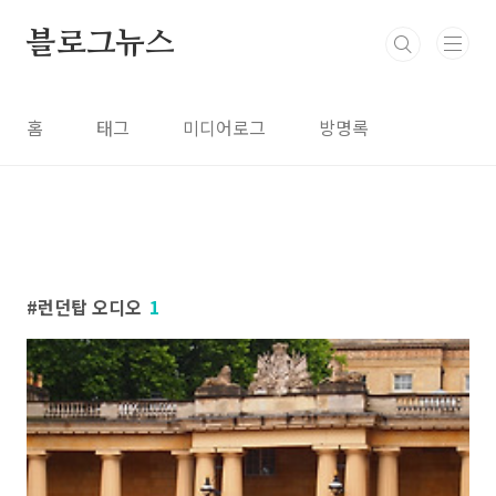
본문 바로가기
블로그뉴스
홈
태그
미디어로그
방명록
런던탑 오디오
1