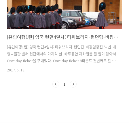
[유럽여행1탄] 영국 런던4일차: 타워브리지-런던탑-버킹엄궁전-빅벤-대영박물관
[유럽여행1탄] 영국 런던4일차: 타워브리지-런던탑-버킹엄궁전-빅벤-대
영박물관 벌써 런던에서의 마지막 날. 하루동안 지하철을 탈 일이 많아서
One-day ticket을 구매했다. One-day ticket 8파운드 첫번째로 갈 곳
은 템즈강의 풍경을 볼 수 있는 타워브리지 밝을 때 보는 타위브리지도
2017. 5. 13.
멋있긴 하지만 저녁에 타워브리지 야경이 최고다. 두번째 코스는
Towerhill역에 있는 런던탑. 한국인 여행객도 많은지 한글오디오도 있었
1
다(평소에 없던 애국심이 갑자기 불타오름ㅋㅋ) 비싸게 구경하는 만큼 제
대로 알고 싶어서 한글오디오도 대여했다. 근데 너무 커서 다 들으면서
보기에는 2시간도 더 걸릴 것 같아서 몇개는 그냥 지나갔다. 런던탑 입장
료 17.5 파운드(학생할인) + 한글오디오 3파운드 버킹엄 궁..