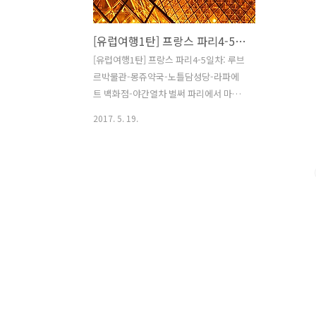
[유럽여행1탄] 프랑스 파리4-5일차: 루브르박물관-몽쥬약국-노틀담성당-라파에트 백화점-야간열차
[유럽여행1탄] 프랑스 파리4-5일차: 루브
르박물관-몽쥬약국-노틀담성당-라파에
트 백화점-야간열차 벌써 파리에서 마지
막 일정. 우리의 여행목표는 1년동안 아르
2017. 5. 19.
바이트해서 모은돈으로 겨우 가는 배낭여
행이었기 때문에 '볼만큼 다 보고, 경험 할
것들다 경험해보자!' 라는 마음가짐으로
시작했다. 하지만 여행 날짜가 지날수록
우리의 일정은 점점 간소화되고 다른나라
에서 온 여행객들의 여유로움을 닮아가고
싶었다. 그래서 '한 장소에 있어도 그 곳에
서 느낄 수 있는 것들을 느끼자'라고 말은
하지 않았지만 통했던 것 같다. 파리의 마
지막 4,5일차는 다른 날에 비해 방문한 곳
은 적지만 더 많은 것을 느낀 이틀이었다.
먼저 루브르 박물관. 세계 3대 박물관 중