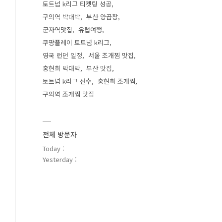
토트넘 k리그 티켓팅 성공
구의역 박대박
부산 양곱창
군자역맛집
유럽여행
쿠팡플레이 토트넘 k리그
영국 런던 일정
서울 조개찜 맛집
홍현희 박대박
부산 맛집
토트넘 k리그 선수
홍현희 조개찜
구의역 조개찜 맛집
전체 방문자
Today :
Yesterday :