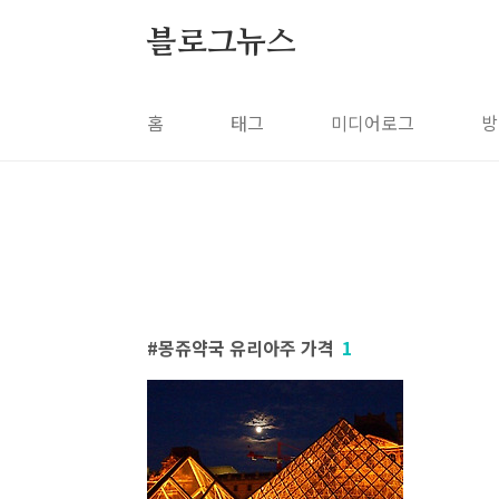
본문 바로가기
블로그뉴스
홈
태그
미디어로그
방
몽쥬약국 유리아주 가격
1