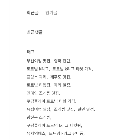
최근글
인기글
최근댓글
태그
부산여행 맛집
영국 런던
토트넘 k리그
토트넘 k리그 티켓 가격
프랑스 파리
제주도 맛집
토트넘 티켓팅
파리 일정
연예인 조개찜 맛집
쿠팡플레이 토트넘 티켓 가격
유럽여행 일정
조개찜 맛집
런던 일정
광진구 조개찜
쿠팡플레이 토트넘 k리그 티켓팅
뮤지엄패스
토트넘 k리그 유니폼