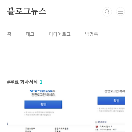
본문 바로가기
블로그뉴스
홈
태그
미디어로그
방명록
무료 회사서식
1