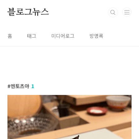
본문 바로가기
블로그뉴스
홈
태그
미디어로그
방명록
엔토츠야
1