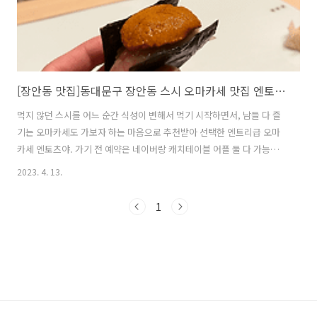
[장안동 맛집]동대문구 장안동 스시 오마카세 맛집 엔토츠야(ENTOTSUYA) - 가격, 스시 종류, 위치, 주차, 맛 리뷰 내돈내산
먹지 않던 스시를 어느 순간 식성이 변해서 먹기 시작하면서, 남들 다 즐
기는 오마카세도 가보자 하는 마음으로 추천받아 선택한 엔트리급 오마
카세 엔토츠야. 가기 전 예약은 네이버랑 캐치테이블 어플 둘 다 가능하
다. 평일 기준으로 예약하기 어려운 편은 아니다. 가고 싶은 날 충분히 갈
2023. 4. 13.
수 있을 정도는 되는 것 같다. 그리고 노쇼 방지를 위해서 선예약금으로
진행되고 방문 당일 원하는 방법으로 재결제도 가능하다. 위치는 동대문
1
구 한천로26길 48-12 듀펠센터 지하1층에 있고, 가장 가까운 지하철 역
은 장한평역인데 역이랑은 거리가 좀 있는 듯 하다. 듀펠센터는 건물 이
름인데 전에 있던 목욕탕을 개조해서 지은 복합문화센터라고 한다. 주차
는 건물 앞에 3-4대 정도 주차할 수 있고, 주차 공간이 없으면 근처 장안
1..