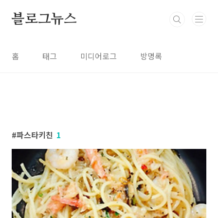
본문 바로가기
블로그뉴스
홈
태그
미디어로그
방명록
파스타키친
1