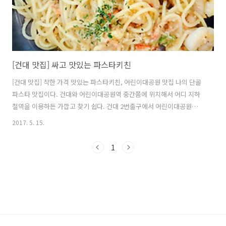
[건대 맛집] 싸고 맛있는 파스타키친
[건대 맛집] 착한 가격 맛있는 파스타키친, 어린이대공원 맛집 나의 단골
파스타 맛집이다. 건대와 어린이대공원역 중간쯤에 위치해서 어디 지하
철역을 이용하든 가깝고 찾기 쉽다. 건대 2번출구에서 어린이대공원역
방향으로 쭉 올라가다 보면 저런 간판을 볼 수 있다. 갈때마다 만석이지
2017. 5. 15.
만 그래도 자리가 금방금방 빠져서 웨이팅 10분도 안되서 바로 들어갈수
있었다ㅎㅎ 싸이펜으로 메뉴에서 자기가 먹고 싶은 것 직접 체크! 마치
1
학창시절때 떡볶이집에서 사리고르는 그런 풋풋한 느낌?? 나는 항상 게
살새우 알리오올리오를 먹는다. '가격이 싸니까 양이 적겟지 뭐'하며 기
대 안하고 시킬수도 있지만 먹고나면 그냥 감사하다. 그 어느 곳보다 양
은 많고, 맛도 있고!! 게살새우 알리오올리오 크림베이컨 파스타 꿀찍어
먹는 피자 이렇..