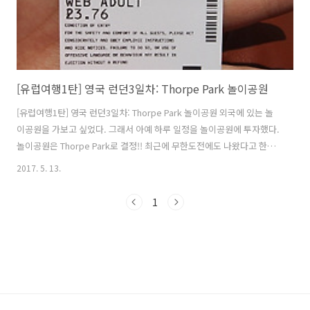
[유럽여행1탄] 영국 런던3일차: Thorpe Park 놀이공원
[유럽여행1탄] 영국 런던3일차: Thorpe Park 놀이공원 외국에 있는 놀
이공원을 가보고 싶었다. 그래서 아예 하루 일정을 놀이공원에 투자했다.
놀이공원은 Thorpe Park로 결정!! 최근에 무한도전에도 나왔다고 한다.
기차 타러 watarloo역으로 이동. National train을 타고 Staines역에
2017. 5. 13.
내려서 셔틀버스를 타면 놀이공원 바로 앞에서 내릴수 있다. 여기서 완전
꿀팁은 Group Saver가 적용된다는 사실을 알고 갔기때문에 4명이서 2
1
명의 값만 내고 기차를 탈 수 있다!! (꼭 참고하세요) 기차 4.6파운드 셔틀
버스 3파운드 놀이공원 도착~ 예약을 하고 여행하는 게 마음이 편해서 놀
이공원 티켓마저도 예약을 했다. 온라인 예약을 미리 해서 가면 현장에서
보다 싸게 구매할 수 있..