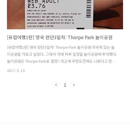
[유럽여행1탄] 영국 런던3일차: Thorpe Park 놀이공원
[유럽여행1탄] 영국 런던3일차: Thorpe Park 놀이공원 외국에 있는 놀
이공원을 가보고 싶었다. 그래서 아예 하루 일정을 놀이공원에 투자했다.
놀이공원은 Thorpe Park로 결정!! 최근에 무한도전에도 나왔다고 한다.
기차 타러 watarloo역으로 이동. National train을 타고 Staines역에
2017. 5. 13.
내려서 셔틀버스를 타면 놀이공원 바로 앞에서 내릴수 있다. 여기서 완전
꿀팁은 Group Saver가 적용된다는 사실을 알고 갔기때문에 4명이서 2
1
명의 값만 내고 기차를 탈 수 있다!! (꼭 참고하세요) 기차 4.6파운드 셔틀
버스 3파운드 놀이공원 도착~ 예약을 하고 여행하는 게 마음이 편해서 놀
이공원 티켓마저도 예약을 했다. 온라인 예약을 미리 해서 가면 현장에서
보다 싸게 구매할 수 있..